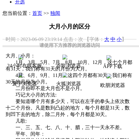
开选
您当前位置：
首页
>>
独闻
大月小月的区分
时间：2023-06-09 23:19:14
点击：
次
【字体：
大
中
小
】
请使用下方推荐的浏览器访问
大月、小月：
1月、3月、5月、7月、8月、10月、12月，这七个月都
24小时在线客服
谷歌浏览器
APP下载
有31天，我们称有31天的月份为大月。
4月、6月、9月、11月，这四个月都有30天，我们称有
30天的月份为小月。
寰宇浏览器
火狐浏览器
欧朋浏览器
二月份即不是大月也不是小月。
巧记大小月的方法:
要知道哪个月有多少天，可以在左手的拳头上依次数
十二个月份。凡是数到凸起的地方，每个月都是31天，数
到凹下去的地方，除二月外，每个月都是30天。
儿歌:
一、三、五、七、八、十、腊，三十一天永不差。
平年、闰年：