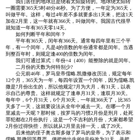
我们居住的地球总是绕着太阳旋转的。地球绕太阳转
一圈需要365天5时48分46秒。为了方便，一年定为365天，
叫做平年。这样，每过4年差不多就要多出1天来，把这1天
加在2月里，这一年就有366天，叫做闰年。我国古代很早
就知道一年有365天零1/4天。
如何判断平年和闰年？
平年有365天，闰年有366天。通常每四年里有三个平
年，有一个闰年，凡是4的倍数的年份通常都是闰年。当遇
到整百年时，则规定逢400的倍数为闰年。
我们可通过算式：年份÷4（400）能整除的就是闰年。
二月份的天数为何特别少?
公元前46年，罗马皇帝儒略.凯撒修改历法，规定每年
12个月，365天为一年，每四年设置一个闰年，因为儒略.凯
撒是7月份出生的，所以他规定7月为大月，有31天，以表
示自己的尊贵。这样就规定了逢单月31天，逢双月30天。
每年中，6个月31天，6个月30天，一年就366天了，比365
天多了一天，这就要设法从全年中减去一天。在哪一个月
里减去一天呢？那时候，按罗马的习惯2月份是刑月，处死
罪犯都在2月份执行，这是一个不吉利的月份，大家都希望
2月份过得快些，所以就从2月里去掉一天，成了29天。
后来他的侄子奥古斯多做了罗马的皇帝，为了表示和
儒略.凯撒同等尊严，便把他出生的8月份改为31天，并把